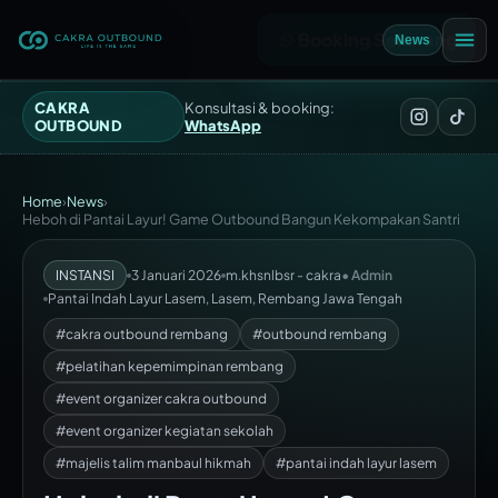
Booking Sekarang
News
CAKRA
Konsultasi & booking:
OUTBOUND
WhatsApp
Home
›
News
›
Heboh di Pantai Layur! Game Outbound Bangun Kekompakan Santri
INSTANSI
3 Januari 2026
m.khsnlbsr - cakra
• Admin
Pantai Indah Layur Lasem, Lasem, Rembang Jawa Tengah
#cakra outbound rembang
#outbound rembang
#pelatihan kepemimpinan rembang
#event organizer cakra outbound
#event organizer kegiatan sekolah
#majelis talim manbaul hikmah
#pantai indah layur lasem