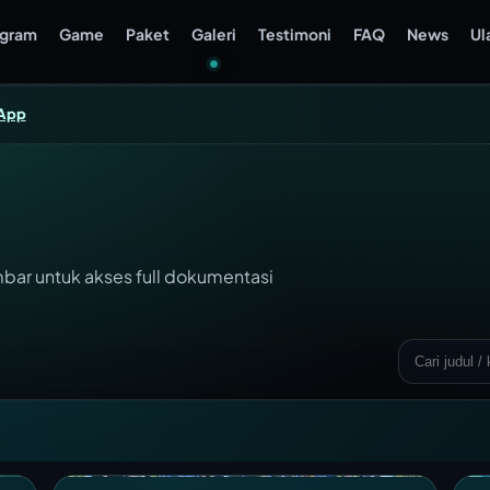
ogram
Game
Paket
Galeri
Testimoni
FAQ
News
Ul
App
bar untuk akses full dokumentasi