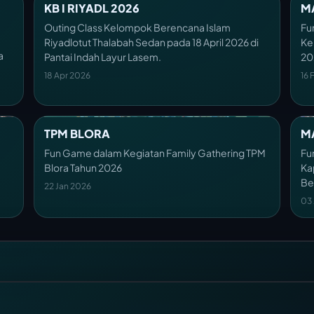
KB I RIYADL 2026
M
Outing Class Kelompok Berencana Islam
Fu
Riyadlotut Thalabah Sedan pada 18 April 2026 di
Ke
a
Pantai Indah Layur Lasem.
20
18 Apr 2026
16 
TPM BLORA
M
Fun Game dalam Kegiatan Family Gathering TPM
Fu
Blora Tahun 2026
Ka
Be
22 Jan 2026
03