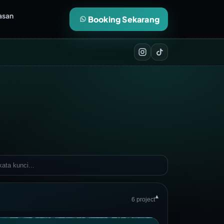
asan
Booking Sekarang
▾
6 project