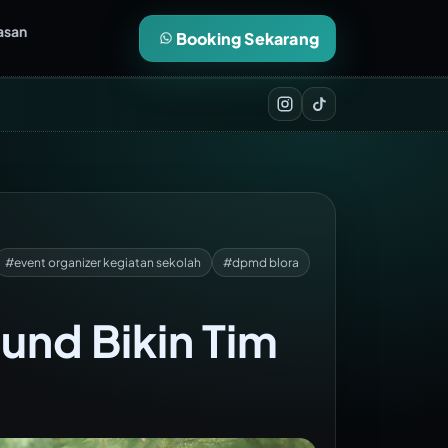
asan
Booking Sekarang
#event organizer kegiatan sekolah
#dpmd blora
und Bikin Tim