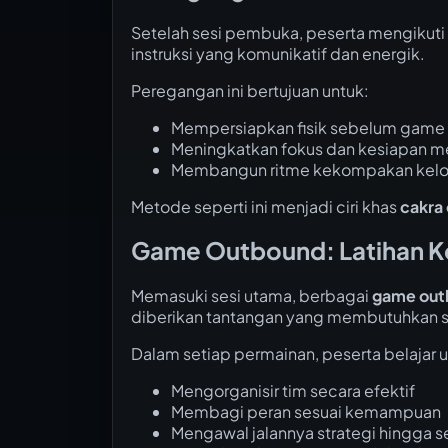
Setelah sesi pembuka, peserta mengikut
instruksi yang komunikatif dan energik.
Peregangan ini bertujuan untuk:
Mempersiapkan fisik sebelum game i
Meningkatkan fokus dan kesiapan m
Membangun ritme kekompakan kel
Metode seperti ini menjadi ciri khas
cakra
Game Outbound: Latihan Ko
Memasuki sesi utama, berbagai
game out
diberikan tantangan yang membutuhkan str
Dalam setiap permainan, peserta belajar u
Mengorganisir tim secara efektif
Membagi peran sesuai kemampuan
Mengawal jalannya strategi hingga s