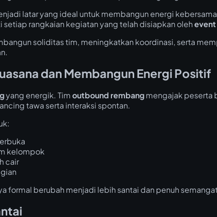
njadi latar yang ideal untuk membangun energi kebersamaan
ti setiap rangkaian kegiatan yang telah disiapkan oleh
event
bangun soliditas tim, meningkatkan koordinasi, serta memp
n.
Suasana dan Membangun Energi Positif
ng
yang energik. Tim
outbound rembang
mengajak peserta b
cing tawa serta interaksi spontan.
uk:
terbuka
am kelompok
h cair
agian
ya formal berubah menjadi lebih santai dan penuh semang
ntai