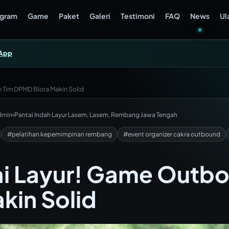
ogram
Game
Paket
Galeri
Testimoni
FAQ
News
Ul
App
 Tim DPMD Blora Makin Solid
dmin
Pantai Indah Layur Lasem, Lasem, Rembang Jawa Tengah
#pelatihan kepemimpinan rembang
#event organizer cakra outbound
ai Layur! Game Outbo
kin Solid