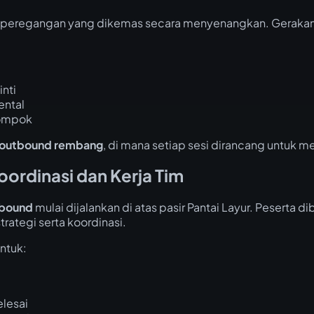
i peregangan yang dikemas secara menyenangkan. Gerakan
nti
ental
ompok
 outbound rembang
, di mana setiap sesi dirancang untuk me
ordinasi dan Kerja Tim
bound
mulai dijalankan di atas pasir Pantai Layur. Peserta
ategi serta koordinasi.
ntuk:
elesai