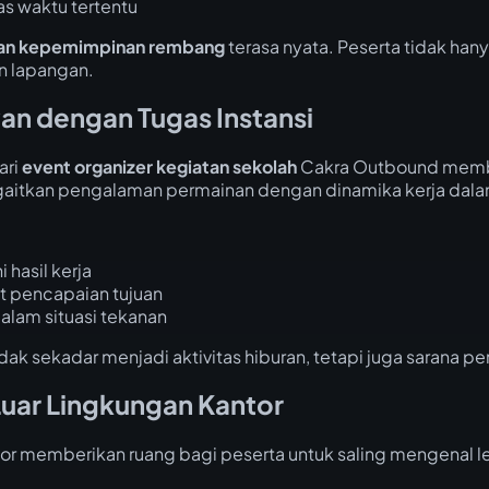
s waktu tertentu
han kepemimpinan rembang
terasa nyata. Peserta tidak han
n lapangan.
van dengan Tugas Instansi
ari
event organizer kegiatan sekolah
Cakra Outbound memberi
aitkan pengalaman permainan dengan dinamika kerja dalam
hasil kerja
 pencapaian tujuan
lam situasi tekanan
ak sekadar menjadi aktivitas hiburan, tetapi juga sarana 
Luar Lingkungan Kantor
or memberikan ruang bagi peserta untuk saling mengenal leb