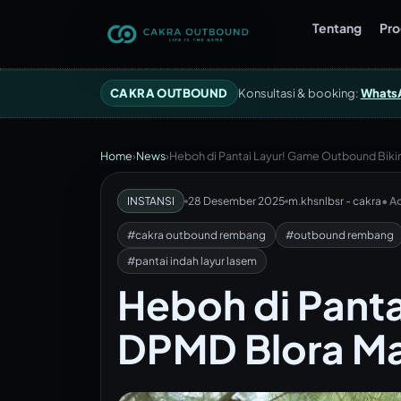
Tentang
Pr
CAKRA OUTBOUND
Konsultasi & booking:
Whats
Home
›
News
›
Heboh di Pantai Layur! Game Outbound Bikin
INSTANSI
28 Desember 2025
m.khsnlbsr - cakra
• A
#cakra outbound rembang
#outbound rembang
#pantai indah layur lasem
Heboh di Pant
DPMD Blora Ma