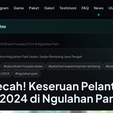
ogram
Game
Paket
Galeri
Testimoni
FAQ
News
Ul
App
KA Bhakti Husada 2024 di Ngulahan Park
dmin
Ngulahan Park Sedan, Sedan Rembang Jawa Tengah
#saka bhakti husada sedan
#pelatihan kepemimpinan rembang
#eve
bh 2024
#ngulahan park
ecah! Keseruan Pelan
2024 di Ngulahan Pa