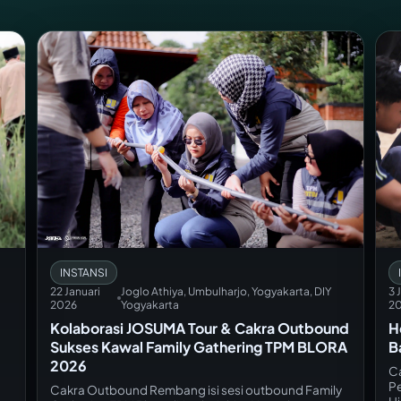
INSTANSI
22 Januari
Joglo Athiya, Umbulharjo, Yogyakarta, DIY
3 
2026
Yogyakarta
2
Kolaborasi JOSUMA Tour & Cakra Outbound
H
Sukses Kawal Family Gathering TPM BLORA
B
2026
Ca
Pe
Cakra Outbound Rembang isi sesi outbound Family