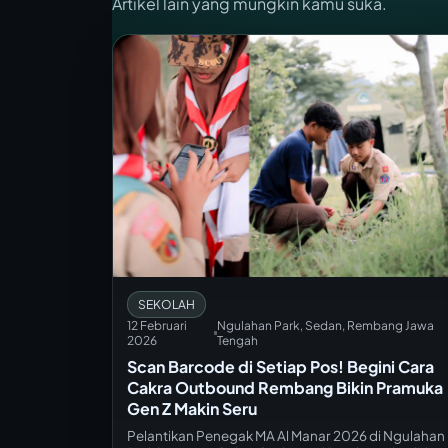
Artikel lain yang mungkin kamu suka.
SEKOLAH
12 Februari
Ngulahan Park, Sedan, Rembang Jawa
2026
Tengah
Scan Barcode di Setiap Pos! Begini Cara
Cakra Outbound Rembang Bikin Pramuka
Gen Z Makin Seru
Pelantikan Penegak MA Al Manar 2026 di Ngulahan