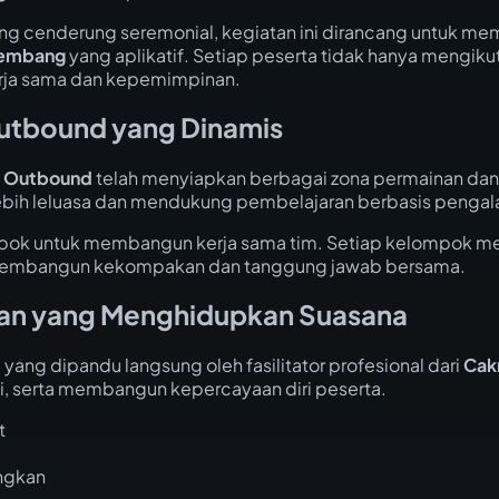
ang cenderung seremonial, kegiatan ini dirancang untuk 
Rembang
yang aplikatif. Setiap peserta tidak hanya mengikuti
erja sama dan kepemimpinan.
Outbound yang Dinamis
a Outbound
telah menyiapkan berbagai zona permainan dan a
lebih leluasa dan mendukung pembelajaran berbasis penga
mpok untuk membangun kerja sama tim. Setiap kelompok m
u membangun kekompakan dan tanggung jawab bersama.
gan yang Menghidupkan Suasana
 yang dipandu langsung oleh fasilitator profesional dari
Cak
, serta membangun kepercayaan diri peserta.
t
ngkan