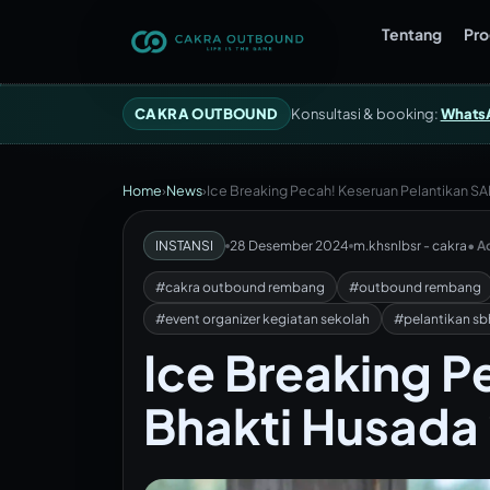
Tentang
Pr
CAKRA OUTBOUND
Konsultasi & booking:
Whats
Home
›
News
›
Ice Breaking Pecah! Keseruan Pelantikan SA
INSTANSI
28 Desember 2024
m.khsnlbsr - cakra
• A
#cakra outbound rembang
#outbound rembang
#event organizer kegiatan sekolah
#pelantikan s
Ice Breaking P
Bhakti Husada 