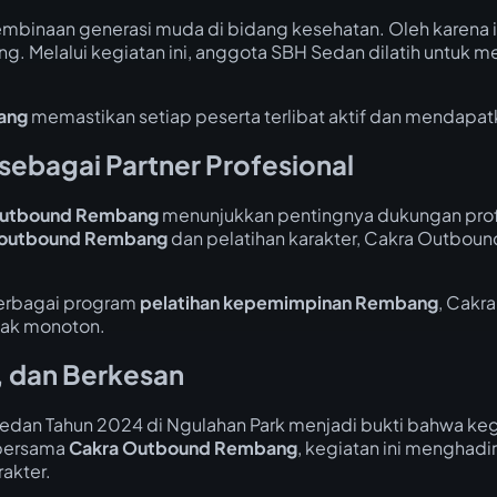
inaan generasi muda di bidang kesehatan. Oleh karena it
g. Melalui kegiatan ini, anggota SBH Sedan dilatih untuk 
ang
memastikan setiap peserta terlibat aktif dan mendapa
ebagai Partner Profesional
Outbound Rembang
menunjukkan pentingnya dukungan prof
outbound Rembang
dan pelatihan karakter, Cakra Outbou
erbagai program
pelatihan kepemimpinan Rembang
, Cakr
dak monoton.
u, dan Berkesan
Sedan Tahun 2024 di Ngulahan Park menjadi bukti bahwa k
i bersama
Cakra Outbound Rembang
, kegiatan ini menghad
akter.