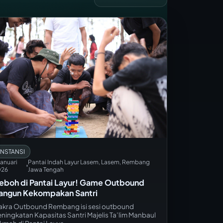
INSTANSI
Januari
Pantai Indah Layur Lasem, Lasem, Rembang
026
Jawa Tengah
eboh di Pantai Layur! Game Outbound
angun Kekompakan Santri
kra Outbound Rembang isi sesi outbound
ningkatan Kapasitas Santri Majelis Ta’lim Manbaul