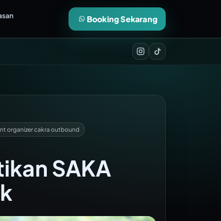
asan
Booking Sekarang
nt organizer cakra outbound
tikan SAKA
rk