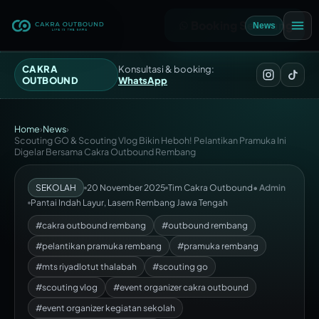
Booking Sekarang
News
CAKRA
Konsultasi & booking:
OUTBOUND
WhatsApp
Home
›
News
›
Scouting GO & Scouting Vlog Bikin Heboh! Pelantikan Pramuka Ini
Digelar Bersama Cakra Outbound Rembang
SEKOLAH
20 November 2025
Tim Cakra Outbound
• Admin
Pantai Indah Layur, Lasem Rembang Jawa Tengah
#cakra outbound rembang
#outbound rembang
#pelantikan pramuka rembang
#pramuka rembang
#mts riyadlotut thalabah
#scouting go
#scouting vlog
#event organizer cakra outbound
#event organizer kegiatan sekolah