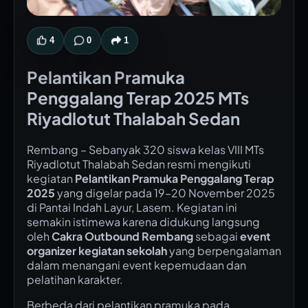
4
0
1
Pelantikan Pramuka
Penggalang Terap 2025 MTs
Riyadlotut Thalabah Sedan
Rembang – Sebanyak 320 siswa kelas VIII MTs
Riyadlotut Thalabah Sedan resmi mengikuti
kegiatan
Pelantikan Pramuka Penggalang Terap
2025
yang digelar pada 19–20 November 2025
di Pantai Indah Layur, Lasem. Kegiatan ini
semakin istimewa karena didukung langsung
oleh
Cakra Outbound Rembang
sebagai
event
organizer kegiatan sekolah
yang berpengalaman
dalam menangani event kepemudaan dan
pelatihan karakter.
Berbeda dari pelantikan pramuka pada