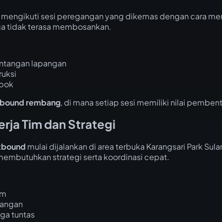
mengikuti sesi peregangan yang dikemas dengan cara men
ga tidak terasa membosankan.
ntangan lapangan
ruksi
mpok
tbound rembang
, di mana setiap sesi memiliki nilai pemben
rja Tim dan Strategi
tbound
mulai dijalankan di area terbuka Karangsari Park Su
embutuhkan strategi serta koordinasi cepat.
im
tangan
ga tuntas