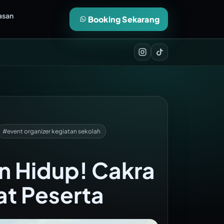
asan
Booking Sekarang
#event organizer kegiatan sekolah
 Hidup! Cakra
t Peserta