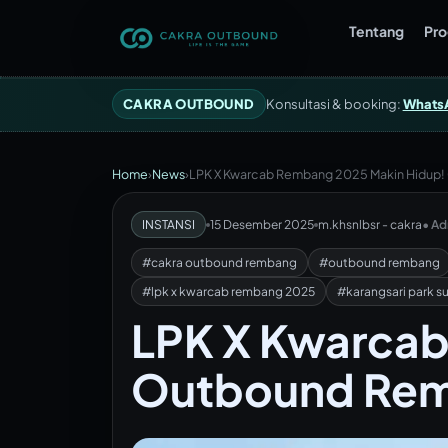
Tentang
Pr
CAKRA OUTBOUND
Konsultasi & booking:
Whats
Home
›
News
›
LPK X Kwarcab Rembang 2025 Makin Hidup!
INSTANSI
15 Desember 2025
m.khsnlbsr - cakra
• A
#cakra outbound rembang
#outbound rembang
#lpk x kwarcab rembang 2025
#karangsari park s
LPK X Kwarcab
Outbound Rem