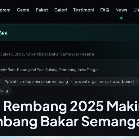
ogram
Game
Paket
Galeri
Testimoni
FAQ
News
Ul
App
 Cakra Outbound Rembang Bakar Semangat Peserta
dmin
Bumi Karangsari Park Sulang, Rembang Jawa Tengah
#pelatihan kepemimpinan rembang
#event organizer cakra outbound
ulang
 Rembang 2025 Makin
bang Bakar Semanga