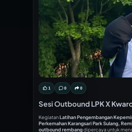
1
0
0
Sesi Outbound LPK X Kwarc
Kegiatan
Latihan Pengembangan Kepemi
Perkemahan Karangsari Park Sulang, Re
outbound rembang
dipercaya untuk meng