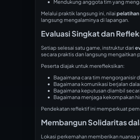
Mendukung anggota tim yang menga
Melalui praktik langsung ini, nilai
pelatiha
langsung mengalaminya di lapangan.
Evaluasi Singkat dan Refle
Setiap selesai satu game, instruktur dari
ev
secara praktis dan langsung mengaitka
Peserta diajak untuk merefleksikan:
Bagaimana cara tim mengorganisir di
Bagaimana komunikasi berjalan dal
Bagaimana keputusan diambil secar
Bagaimana menjaga kekompakan hin
Pendekatan reflektif ini memperkuat pem
Membangun Solidaritas da
Lokasi perkemahan memberikan nuansa ya