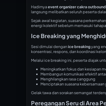
Hadirnya
event organizer cakra outbound
langsung melibatkan seluruh peserta dal
Sejak awal kegiatan, suasana perkemaha
energi kolektif sebelum memasuki tahapan
Ice Breaking yang Menghi
Sesi dimulai dengan
ice breaking
yang ene
konsentrasi, respons, dan koordinasi kel
Melalui ice breaking ini, peserta diajak unt
Meningkatkan fokus dan kesiapan m
Membangun komunikasi efektif antar
Menghilangkan rasa canggung
Menciptakan suasana kebersamaan y
Gelak tawa dan sorakan semangat terdengar
Peregangan Seru di Area 