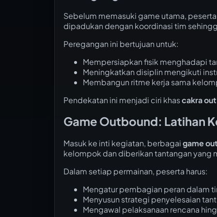
Sebelum memasuki game utama, peserta 
dipadukan dengan koordinasi tim sehing
Peregangan ini bertujuan untuk:
Mempersiapkan fisik menghadapi ta
Meningkatkan disiplin mengikuti inst
Membangun ritme kerja sama kelo
Pendekatan ini menjadi ciri khas
cakra ou
Game Outbound: Latihan Ke
Masuk ke inti kegiatan, berbagai
game ou
kelompok dan diberikan tantangan yang m
Dalam setiap permainan, peserta harus:
Mengatur pembagian peran dalam t
Menyusun strategi penyelesaian tan
Mengawal pelaksanaan rencana hing