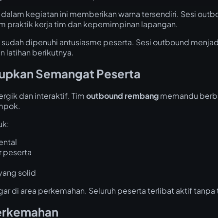
dalam kegiatan ini memberikan warna tersendiri. Sesi outbo
am praktik kerja tim dan kepemimpinan lapangan.
n sudah dipenuhi antusiasme peserta. Sesi outbound men
 latihan berikutnya.
dupkan Semangat Peserta
rgik dan interaktif. Tim
outbound rembang
memandu berbag
ompok.
uk:
ental
 peserta
ang solid
 di area perkemahan. Seluruh peserta terlibat aktif tanpa 
Perkemahan