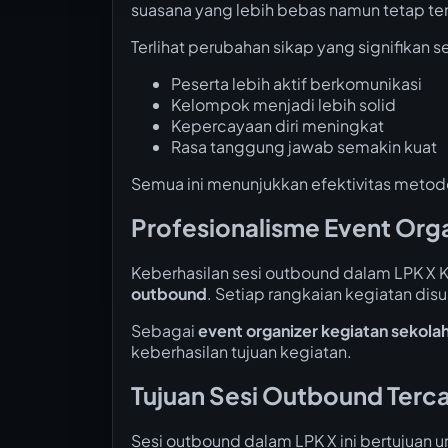
suasana yang lebih bebas namun tetap ter
Terlihat perubahan sikap yang signifikan 
Peserta lebih aktif berkomunikasi
Kelompok menjadi lebih solid
Kepercayaan diri meningkat
Rasa tanggung jawab semakin kuat
Semua ini menunjukkan efektivitas meto
Profesionalisme Event Org
Keberhasilan sesi outbound dalam LPK X 
outbound
. Setiap rangkaian kegiatan dis
Sebagai
event organizer kegiatan sekola
keberhasilan tujuan kegiatan.
Tujuan Sesi Outbound Terc
Sesi outbound dalam LPK X ini bertujuan u