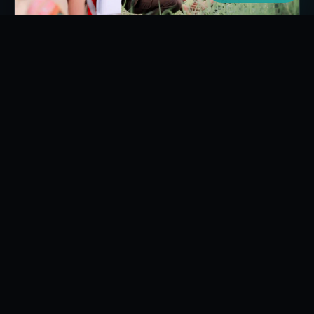
SEKOLAH
12 Februari 2026
Ngulahan Park, Sedan, Rembang Jawa Tengah
Scan Barcode di Setiap Pos! Begini Cara Cakra
Outbound Rembang Bikin Pramuka Gen Z Makin
Seru
Pelantikan Penegak MA Al Manar 2026 di Ngulahan Park
bersama Cakra Outbound Rembang hadirkan Scouting GO
scan barcode & Scouting Vlog modern.
Baca →
CAKRA OUTBOUND
Life is the Game • Outbound • Team Building • Leadership